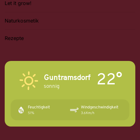
Let it grow!
Naturkosmetik
Rezepte
22°
Guntramsdorf
sonnig
Feuchtigkeit
Windgeschwindigkeit
51%
3.6Km/h