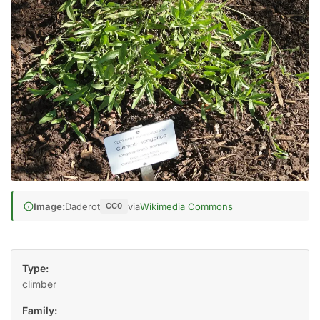
Image:
Daderot
via
Wikimedia Commons
CC0
Type:
climber
Family: