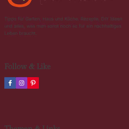
Tipps für Garten, Haus und Küche, Rezepte, DIY Ideen
und alles, was man sonst noch so für ein nachhaltiges
Leben braucht.
Follow & Like
F
I
P
a
n
i
c
s
n
e
t
t
b
a
e
o
g
r
o
r
e
k
a
s
m
t