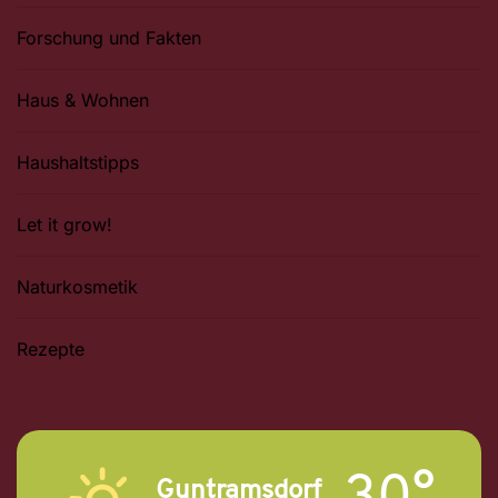
Forschung und Fakten
Haus & Wohnen
Haushaltstipps
Let it grow!
Naturkosmetik
Rezepte
30°
Guntramsdorf