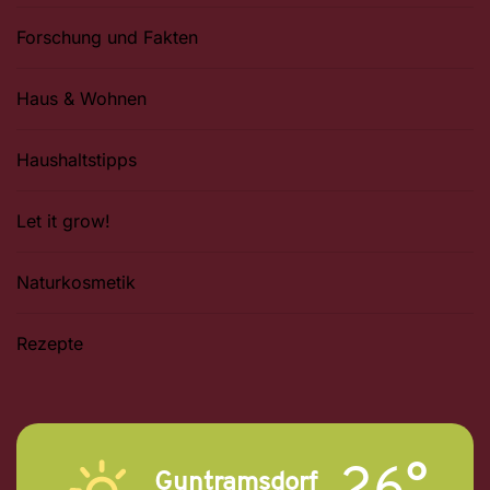
Forschung und Fakten
Haus & Wohnen
Haushaltstipps
Let it grow!
Naturkosmetik
Rezepte
26°
Guntramsdorf