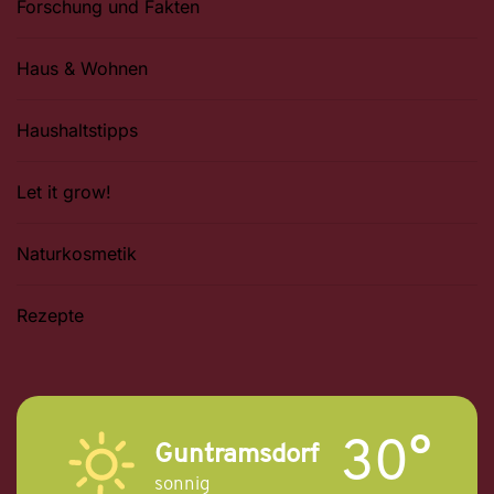
Forschung und Fakten
Haus & Wohnen
Haushaltstipps
Let it grow!
Naturkosmetik
Rezepte
30°
Guntramsdorf
sonnig