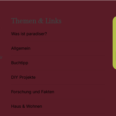
Themen & Links
Was ist paradiser?
Allgemein
ür
Buchtipp
DIY Projekte
Forschung und Fakten
Haus & Wohnen