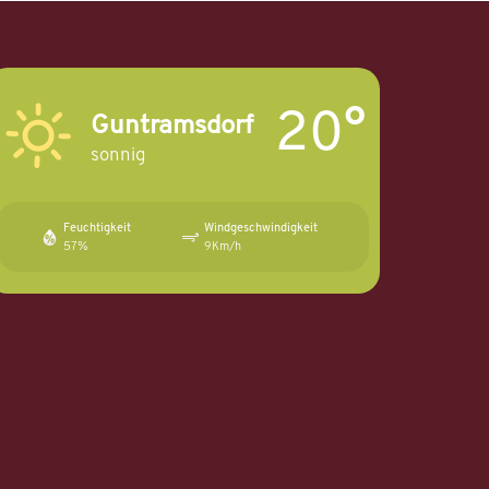
20°
Guntramsdorf
sonnig
Feuchtigkeit
Windgeschwindigkeit
57%
9Km/h