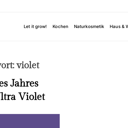
Let it grow!
Kochen
Naturkosmetik
Haus & 
ort:
violet
es Jahres
ltra Violet