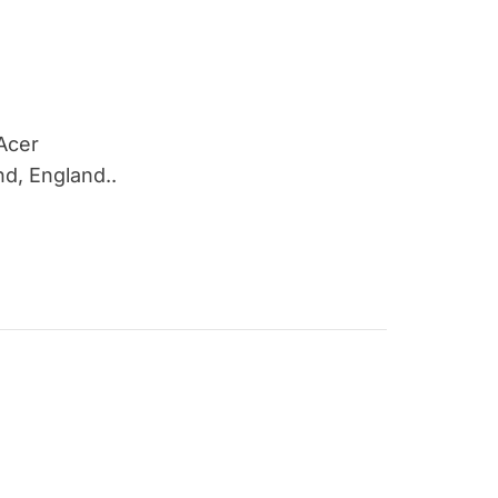
Acer
d, England..