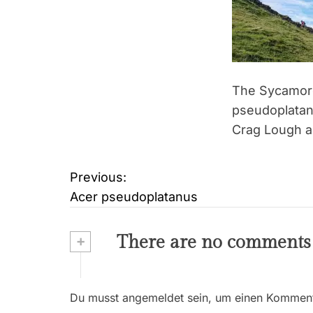
The Sycamore
pseudoplatanu
Crag Lough a
Previous:
B
Acer pseudoplatanus
e
i
+
There are no comments
t
r
Du musst angemeldet sein, um einen Kommenta