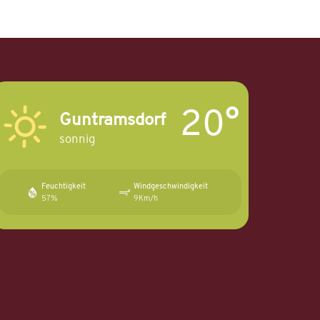
20°
Guntramsdorf
sonnig
Feuchtigkeit
Windgeschwindigkeit
57%
9Km/h