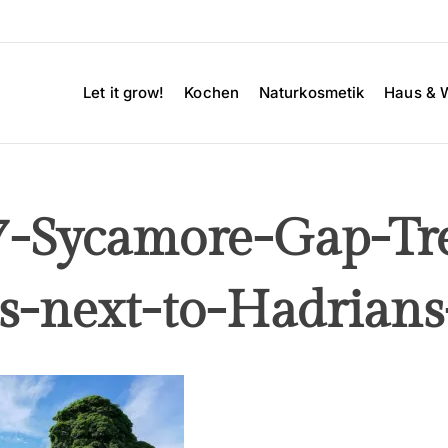
Let it grow!
Kochen
Naturkosmetik
Haus & 
7-Sycamore-Gap-Tr
s-next-to-Hadrian