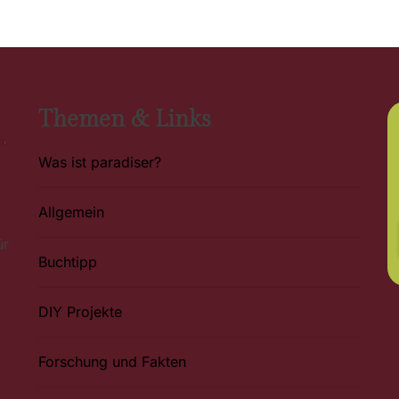
Themen & Links
Was ist paradiser?
Allgemein
ür
Buchtipp
DIY Projekte
Forschung und Fakten