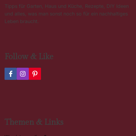
Tipps für Garten, Haus und Küche, Rezepte, DIY Ideen
und alles, was man sonst noch so für ein nachhaltiges
Leben braucht.
Follow & Like
F
I
P
a
n
i
c
s
n
e
t
t
b
a
e
o
g
r
o
r
e
k
a
s
m
t
Themen & Links