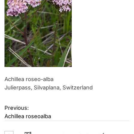
Achillea roseo-alba
Julierpass, Silvaplana, Switzerland
Previous:
B
Achillea roseoalba
e