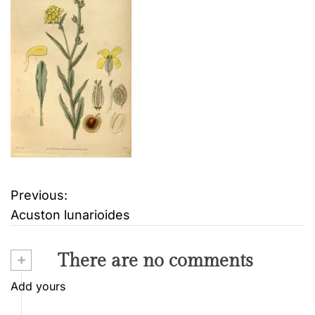
Previous:
B
Acuston lunarioides
e
i
+
There are no comments
t
Add yours