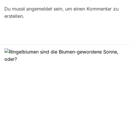
r
Du musst angemeldet sein, um einen Kommentar zu
a
erstellen.
g
s
n
a
v
i
g
a
t