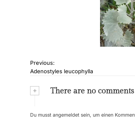
Previous:
B
Adenostyles leucophylla
e
i
+
There are no comments
t
r
Du musst angemeldet sein, um einen Kommenta
a