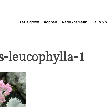
Let it grow!
Kochen
Naturkosmetik
Haus & 
s-leucophylla-1