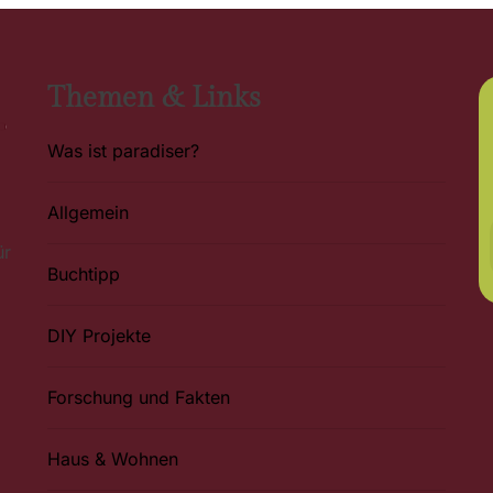
Themen & Links
Was ist paradiser?
Allgemein
ür
Buchtipp
DIY Projekte
Forschung und Fakten
Haus & Wohnen