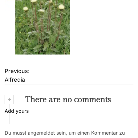
Previous:
B
Alfredia
e
i
+
There are no comments
t
Add yours
r
Du musst angemeldet sein, um einen Kommentar zu