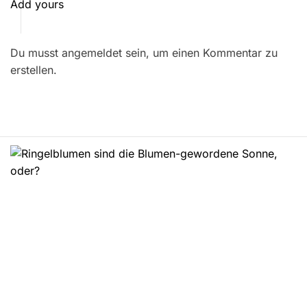
t
Add yours
r
Du musst angemeldet sein, um einen Kommentar zu
a
erstellen.
g
s
n
a
v
i
g
a