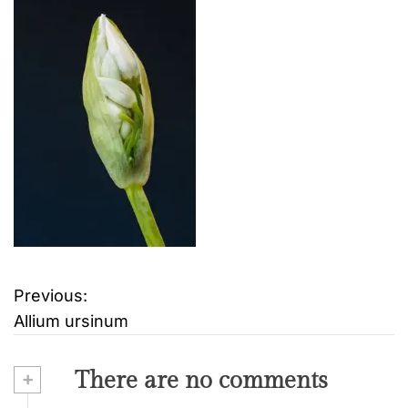
Previous:
B
Allium ursinum
e
i
+
There are no comments