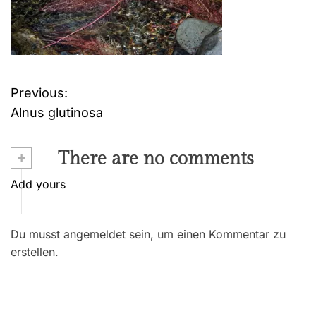
Previous:
B
Alnus glutinosa
e
i
+
There are no comments
t
Add yours
r
Du musst angemeldet sein, um einen Kommentar zu
a
erstellen.
g
s