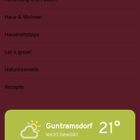
Haus & Wohnen
Haushaltstipps
Let it grow!
Naturkosmetik
Rezepte
21°
Guntramsdorf
leicht bewölkt