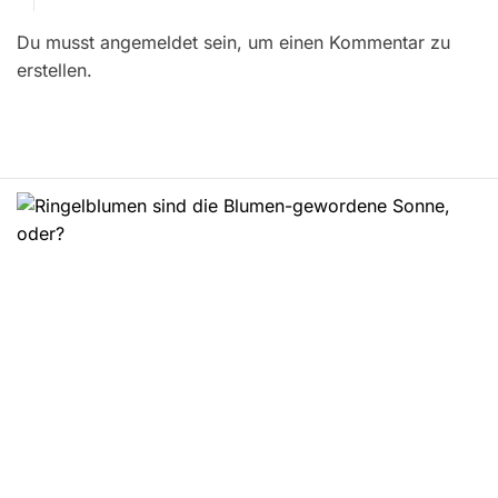
r
Du musst angemeldet sein, um einen Kommentar zu
a
erstellen.
g
s
n
a
v
i
g
a
t