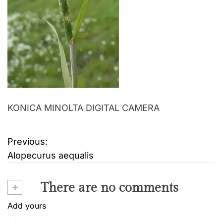
KONICA MINOLTA DIGITAL CAMERA
Previous:
B
Alopecurus aequalis
e
i
+
There are no comments
t
Add yours