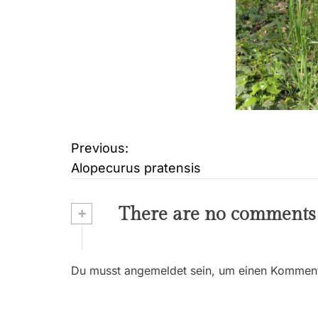
Previous:
B
Alopecurus pratensis
e
i
+
There are no comments
t
r
Du musst angemeldet sein, um einen Kommenta
a