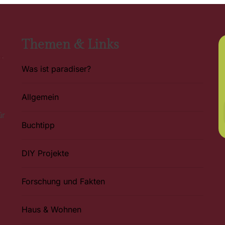
Themen & Links
Was ist paradiser?
Allgemein
ür
Buchtipp
DIY Projekte
Forschung und Fakten
Haus & Wohnen