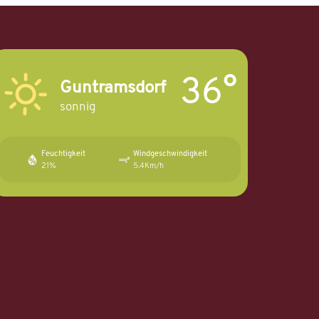
36°
Guntramsdorf
sonnig
Feuchtigkeit
Windgeschwindigkeit
21%
5.4Km/h