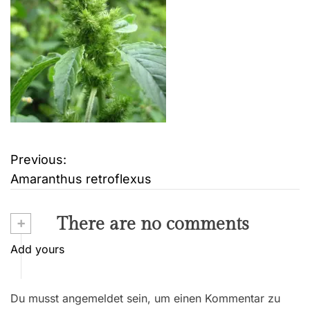
Previous:
B
Amaranthus retroflexus
e
i
+
There are no comments
t
Add yours
r
Du musst angemeldet sein, um einen Kommentar zu