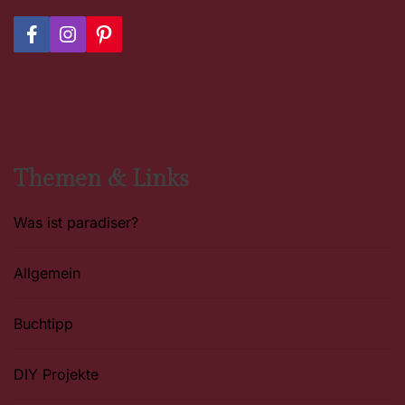
F
I
P
a
n
i
c
s
n
e
t
t
b
a
e
o
g
r
o
r
e
k
a
s
m
t
Themen & Links
Was ist paradiser?
Allgemein
Buchtipp
DIY Projekte