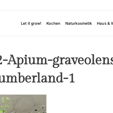
Let it grow!
Kochen
Naturkosmetik
Haus & 
2-Apium-graveolen
humberland-1