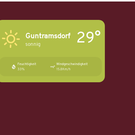
29°
Guntramsdorf
sonnig
Feuchtigkeit
Windgeschwindigkeit
33%
15.8Km/h