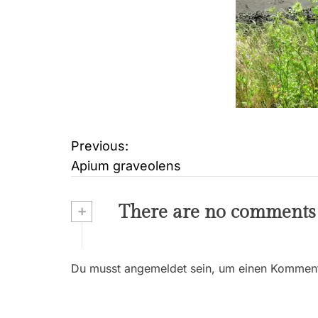
Previous:
B
Apium graveolens
e
i
+
There are no comments
t
r
Du musst angemeldet sein, um einen Kommenta
a