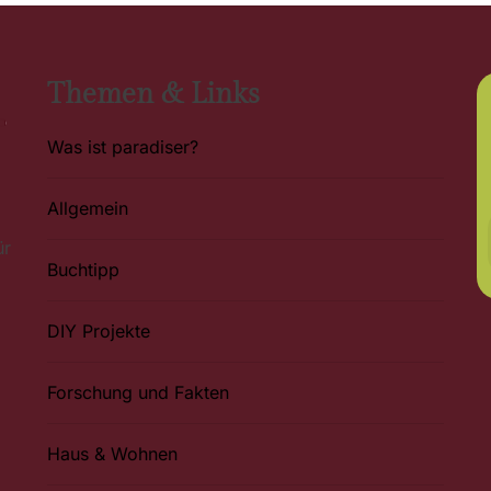
Themen & Links
Was ist paradiser?
Allgemein
ür
Buchtipp
DIY Projekte
Forschung und Fakten
Haus & Wohnen