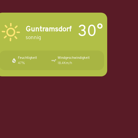
30°
Guntramsdorf
sonnig
Feuchtigkeit
Windgeschwindigkeit
47%
18.4Km/h