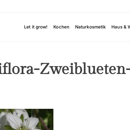
Let it grow!
Kochen
Naturkosmetik
Haus & 
iflora-Zweiblueten