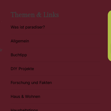
Themen & Links
Was ist paradiser?
Allgemein
ür
Buchtipp
DIY Projekte
Forschung und Fakten
Haus & Wohnen
Haushaltstipps