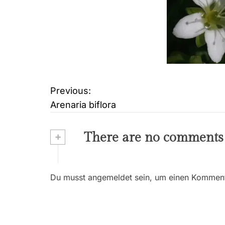
Previous:
B
Arenaria biflora
e
i
+
There are no comments
t
r
Du musst angemeldet sein, um einen Kommenta
a
g