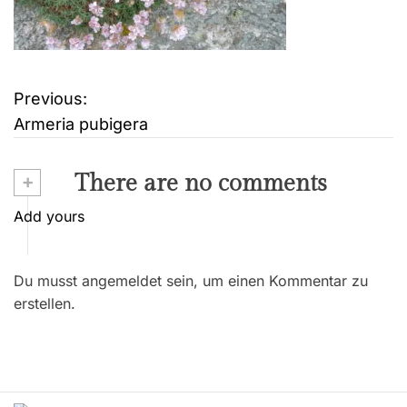
Previous:
B
Armeria pubigera
e
i
+
There are no comments
t
Add yours
r
Du musst angemeldet sein, um einen Kommentar zu
a
erstellen.
g
s