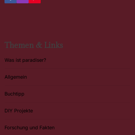
a
n
i
c
s
n
e
t
t
b
a
e
o
g
r
o
r
e
k
a
s
m
t
Themen & Links
Was ist paradiser?
Allgemein
Buchtipp
DIY Projekte
Forschung und Fakten