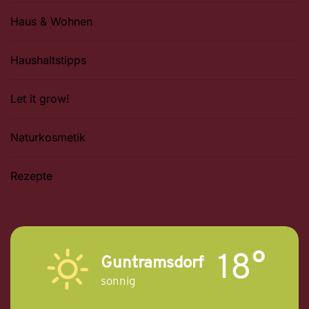
Haus & Wohnen
Haushaltstipps
Let it grow!
Naturkosmetik
Rezepte
18°
Guntramsdorf
sonnig