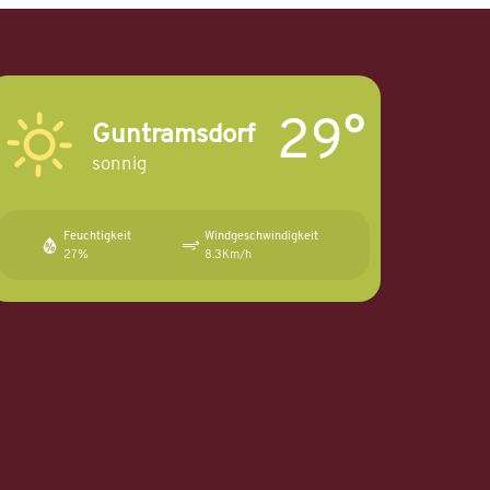
29°
Guntramsdorf
sonnig
Feuchtigkeit
Windgeschwindigkeit
27%
8.3Km/h