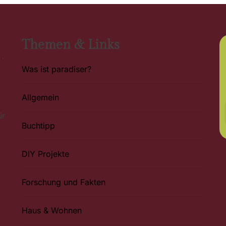
Themen & Links
Was ist paradiser?
Allgemein
ür
Buchtipp
DIY Projekte
Forschung und Fakten
Haus & Wohnen