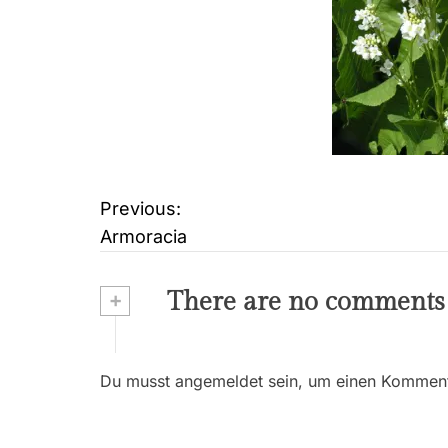
Previous:
B
Armoracia
e
i
+
There are no comments
t
r
Du musst angemeldet sein, um einen Kommenta
a