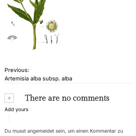
Previous:
B
Artemisia alba subsp. alba
e
i
+
There are no comments
t
Add yours
r
Du musst angemeldet sein, um einen Kommentar zu