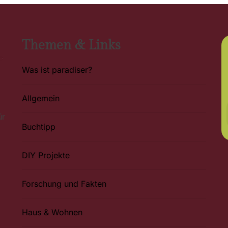
Themen & Links
Was ist paradiser?
Allgemein
ür
Buchtipp
DIY Projekte
Forschung und Fakten
Haus & Wohnen