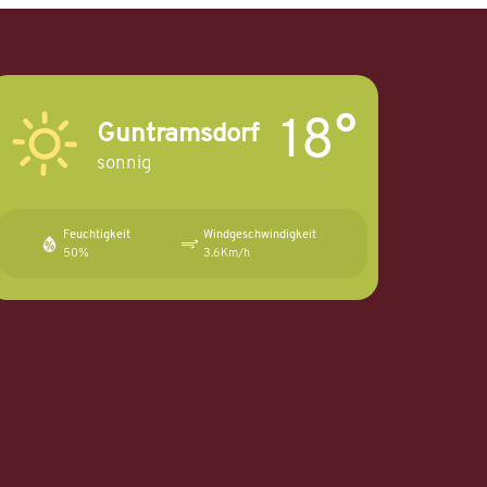
18°
Guntramsdorf
sonnig
Feuchtigkeit
Windgeschwindigkeit
50%
3.6Km/h