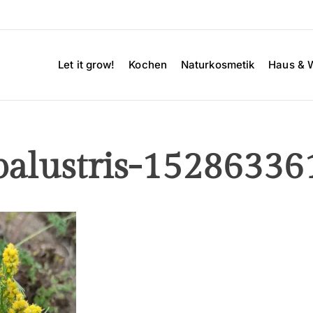
Let it grow!
Kochen
Naturkosmetik
Haus & 
palustris-15286336