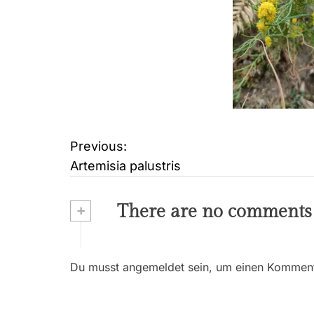
Previous:
B
Artemisia palustris
e
i
+
There are no comments
t
r
Du musst angemeldet sein, um einen Kommenta
a