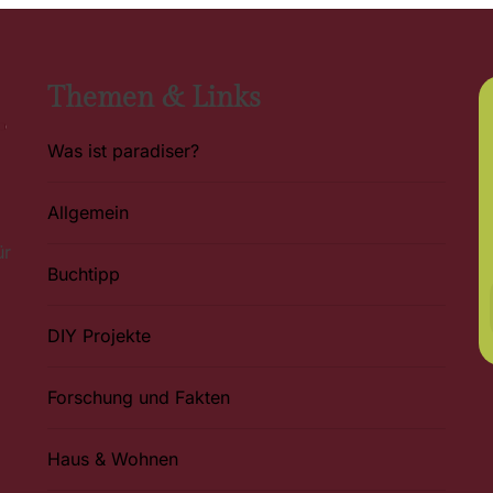
Themen & Links
Was ist paradiser?
Allgemein
ür
Buchtipp
DIY Projekte
Forschung und Fakten
Haus & Wohnen