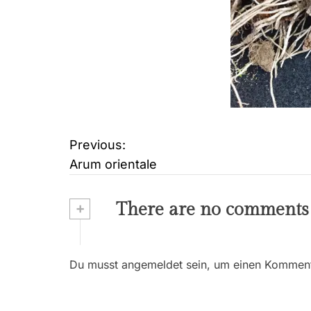
Previous:
B
Arum orientale
e
i
+
There are no comments
t
r
Du musst angemeldet sein, um einen Kommenta
a