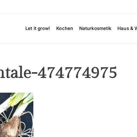
Let it grow!
Kochen
Naturkosmetik
Haus & 
ntale-474774975