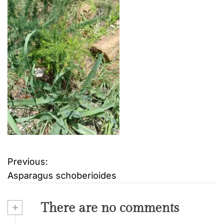
Previous:
B
Asparagus schoberioides
e
i
+
There are no comments