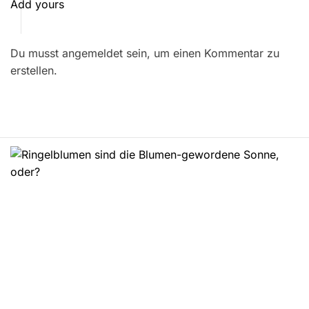
t
Add yours
r
Du musst angemeldet sein, um einen Kommentar zu
a
erstellen.
g
s
n
a
v
i
g
a