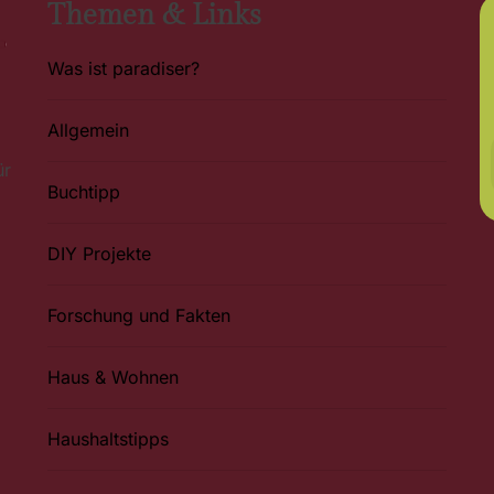
Themen & Links
Was ist paradiser?
Allgemein
ür
Buchtipp
DIY Projekte
Forschung und Fakten
Haus & Wohnen
Haushaltstipps