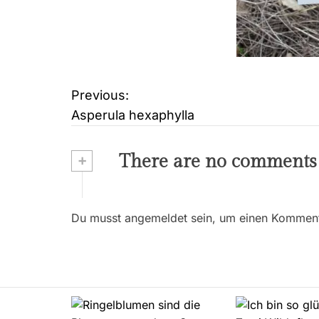
Previous:
B
Asperula hexaphylla
e
i
+
There are no comments
t
r
Du musst angemeldet sein, um einen Kommenta
a
g
s