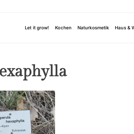
Let it grow!
Kochen
Naturkosmetik
Haus & 
exaphylla