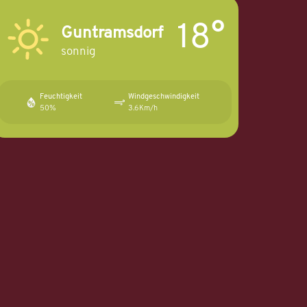
18°
Guntramsdorf
sonnig
Feuchtigkeit
Windgeschwindigkeit
50%
3.6Km/h