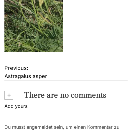
Previous:
B
Astragalus asper
e
i
+
There are no comments
t
Add yours
r
Du musst angemeldet sein, um einen Kommentar zu