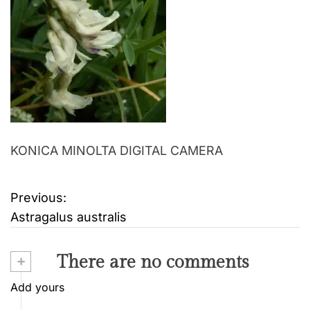
KONICA MINOLTA DIGITAL CAMERA
Previous:
B
Astragalus australis
e
i
+
There are no comments
t
Add yours