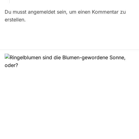
r
Du musst angemeldet sein, um einen Kommentar zu
a
erstellen.
g
s
n
a
v
i
g
a
t