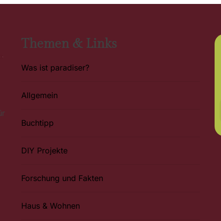
Themen & Links
Was ist paradiser?
Allgemein
ür
Buchtipp
DIY Projekte
Forschung und Fakten
Haus & Wohnen