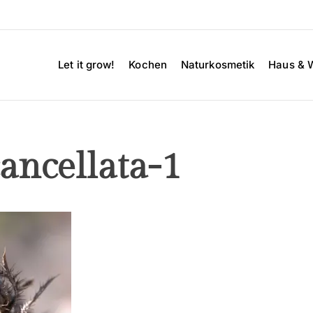
Let it grow!
Kochen
Naturkosmetik
Haus & 
cancellata-1