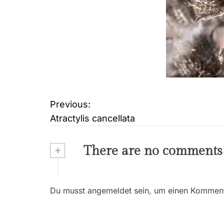
Previous:
B
Atractylis cancellata
e
i
+
There are no comments
t
r
Du musst angemeldet sein, um einen Kommenta
a