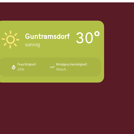
30°
Guntramsdorf
sonnig
Feuchtigkeit
Windgeschwindigkeit
25%
9Km/h