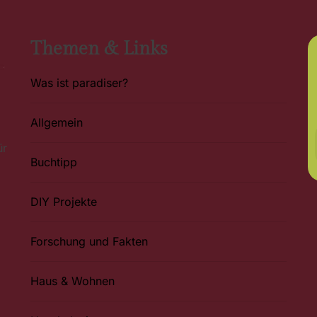
Themen & Links
Was ist paradiser?
Allgemein
ür
Buchtipp
DIY Projekte
Forschung und Fakten
Haus & Wohnen