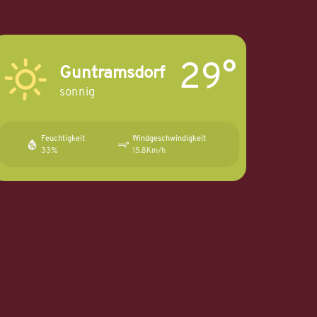
29°
Guntramsdorf
sonnig
Feuchtigkeit
Windgeschwindigkeit
33%
15.8Km/h