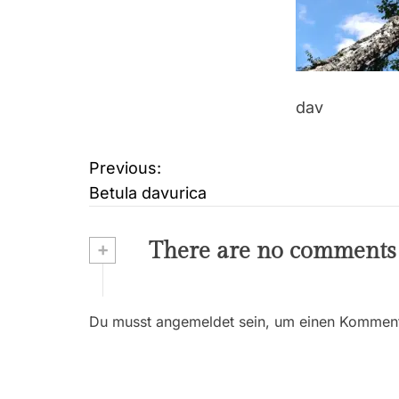
dav
Previous:
B
Betula davurica
e
i
+
There are no comments
t
r
Du musst angemeldet sein, um einen Kommenta
a