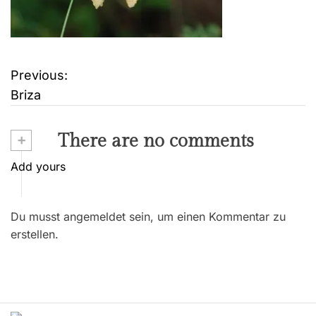
Previous:
B
Briza
e
i
+
There are no comments
t
Add yours
r
Du musst angemeldet sein, um einen Kommentar zu
a
erstellen.
g
s