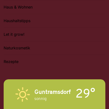
Haus & Wohnen
Haushaltstipps
Let it grow!
Naturkosmetik
Rezepte
29°
Guntramsdorf
sonnig