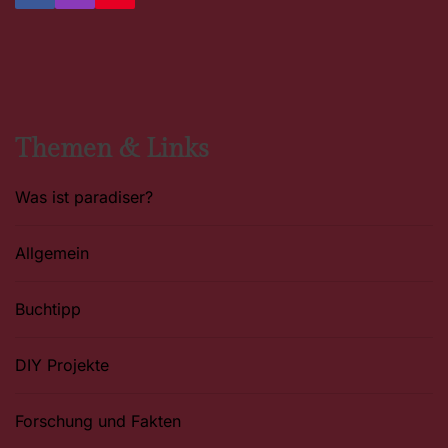
a
n
i
c
s
n
e
t
t
b
a
e
o
g
r
o
r
e
k
a
s
m
t
Themen & Links
Was ist paradiser?
Allgemein
Buchtipp
DIY Projekte
Forschung und Fakten