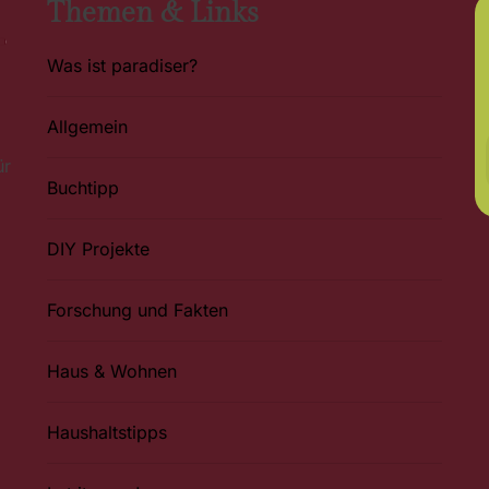
Themen & Links
Was ist paradiser?
Allgemein
ür
Buchtipp
DIY Projekte
Forschung und Fakten
Haus & Wohnen
Haushaltstipps