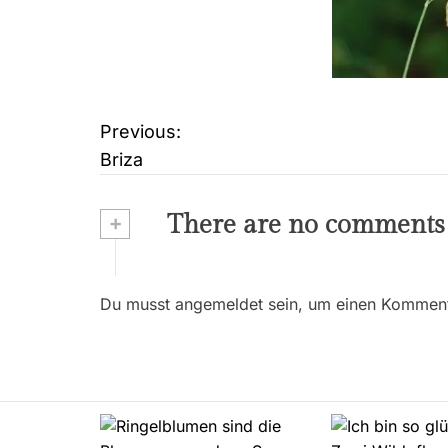
Previous:
B
Briza
e
i
+
There are no comments
t
r
Du musst angemeldet sein, um einen Kommenta
a
g
s