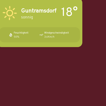
18°
Guntramsdorf
sonnig
Feuchtigkeit
Windgeschwindigkeit
50%
3.6Km/h