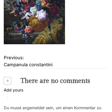
Previous:
B
Campanula constantini
e
i
+
There are no comments
t
Add yours
r
Du musst angemeldet sein, um einen Kommentar zu