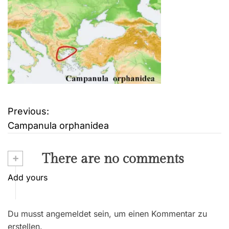
Previous:
B
Campanula orphanidea
e
i
+
There are no comments
t
Add yours
r
Du musst angemeldet sein, um einen Kommentar zu
a
erstellen.