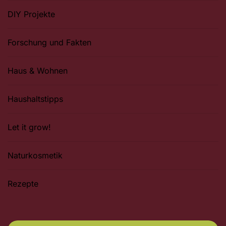
DIY Projekte
Forschung und Fakten
Haus & Wohnen
Haushaltstipps
Let it grow!
Naturkosmetik
Rezepte