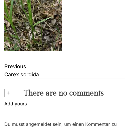
Previous:
B
Carex sordida
e
i
+
There are no comments
t
Add yours
r
Du musst angemeldet sein, um einen Kommentar zu