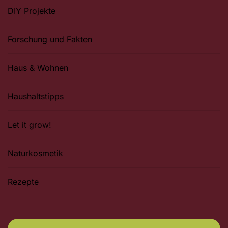
DIY Projekte
Forschung und Fakten
Haus & Wohnen
Haushaltstipps
Let it grow!
Naturkosmetik
Rezepte