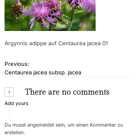
Argynnis adippe auf Centaurea jacea 01
Previous:
B
Centaurea jacea subsp. jacea
e
i
+
There are no comments
t
Add yours
r
Du musst angemeldet sein, um einen Kommentar zu
a
erstellen.