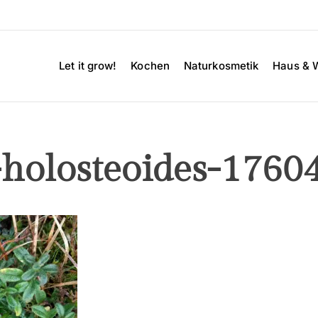
Let it grow!
Kochen
Naturkosmetik
Haus & 
-holosteoides-1760