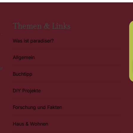
Themen & Links
Was ist paradiser?
Allgemein
ür
Buchtipp
DIY Projekte
Forschung und Fakten
Haus & Wohnen