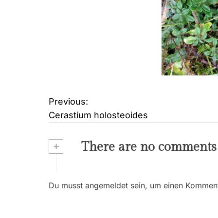
Previous:
B
Cerastium holosteoides
e
i
+
There are no comments
t
r
Du musst angemeldet sein, um einen Kommenta
a