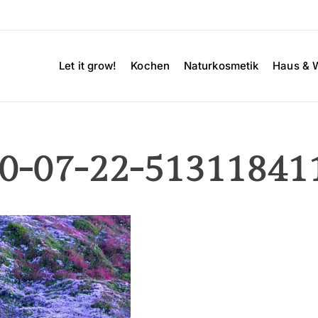
Let it grow!
Kochen
Naturkosmetik
Haus & 
10-07-22-51311841