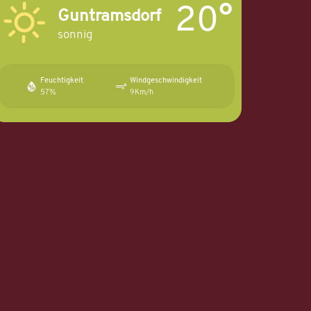
20°
Guntramsdorf
sonnig
Feuchtigkeit
Windgeschwindigkeit
57%
9Km/h