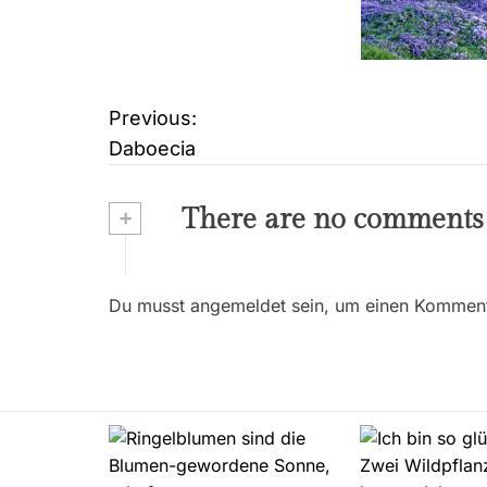
Previous:
B
Daboecia
e
i
+
There are no comments
t
r
Du musst angemeldet sein, um einen Kommenta
a
g
s