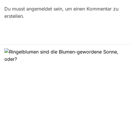
r
Du musst angemeldet sein, um einen Kommentar zu
a
erstellen.
g
s
n
a
v
i
g
a
t