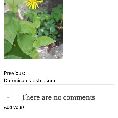
Previous:
B
Doronicum austriacum
e
i
+
There are no comments
t
Add yours