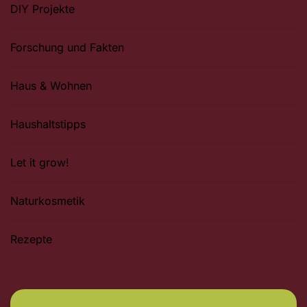
DIY Projekte
Forschung und Fakten
Haus & Wohnen
Haushaltstipps
Let it grow!
Naturkosmetik
Rezepte