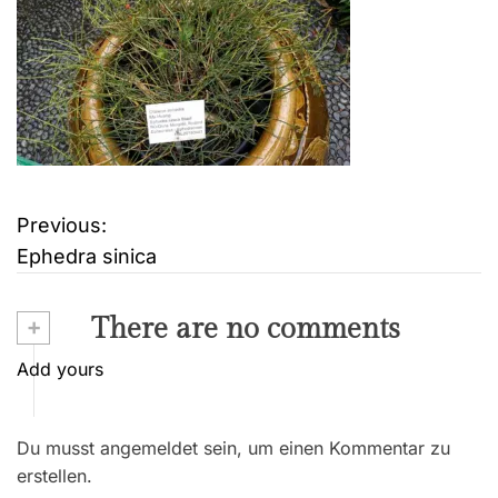
Previous:
B
Ephedra sinica
e
i
+
There are no comments
t
Add yours
r
Du musst angemeldet sein, um einen Kommentar zu
a
erstellen.