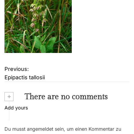
Previous:
B
Epipactis tallosii
e
i
+
There are no comments
t
Add yours
r
Du musst angemeldet sein, um einen Kommentar zu