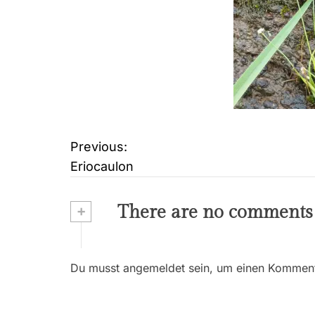
Previous:
B
Eriocaulon
e
i
+
There are no comments
t
r
Du musst angemeldet sein, um einen Kommenta
a