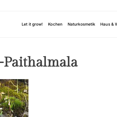
Let it grow!
Kochen
Naturkosmetik
Haus & 
-Paithalmala