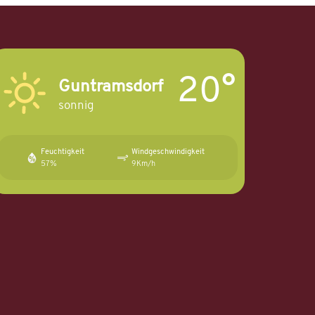
20°
Guntramsdorf
sonnig
Feuchtigkeit
Windgeschwindigkeit
57%
9Km/h