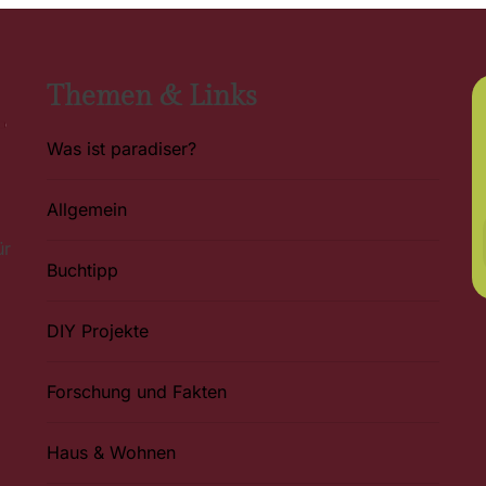
Themen & Links
Was ist paradiser?
Allgemein
ür
Buchtipp
DIY Projekte
Forschung und Fakten
Haus & Wohnen