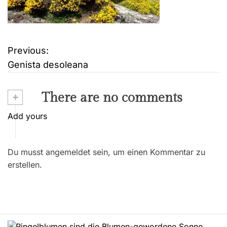
Previous:
B
Genista desoleana
e
i
+
There are no comments
t
Add yours
r
Du musst angemeldet sein, um einen Kommentar zu
a
erstellen.
g
s