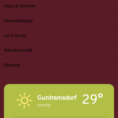
Haus & Wohnen
Haushaltstipps
Let it grow!
Naturkosmetik
Rezepte
29°
Guntramsdorf
sonnig