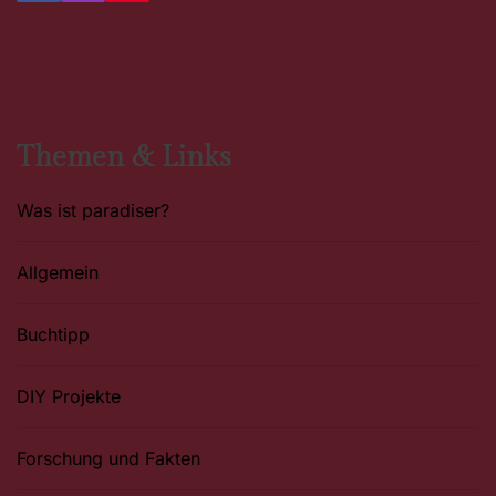
a
n
i
c
s
n
e
t
t
b
a
e
o
g
r
o
r
e
k
a
s
m
t
Themen & Links
Was ist paradiser?
Allgemein
Buchtipp
DIY Projekte
Forschung und Fakten