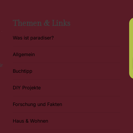
Themen & Links
Was ist paradiser?
Allgemein
ür
Buchtipp
DIY Projekte
Forschung und Fakten
Haus & Wohnen