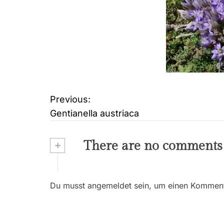
Previous:
B
Gentianella austriaca
e
i
+
There are no comments
t
r
Du musst angemeldet sein, um einen Kommenta
a