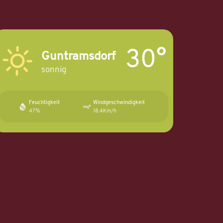
30°
Guntramsdorf
sonnig
Feuchtigkeit
Windgeschwindigkeit
47%
18.4Km/h