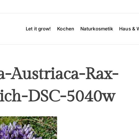
Let it grow!
Kochen
Naturkosmetik
Haus & 
a-Austriaca-Rax-
eich-DSC-5040w