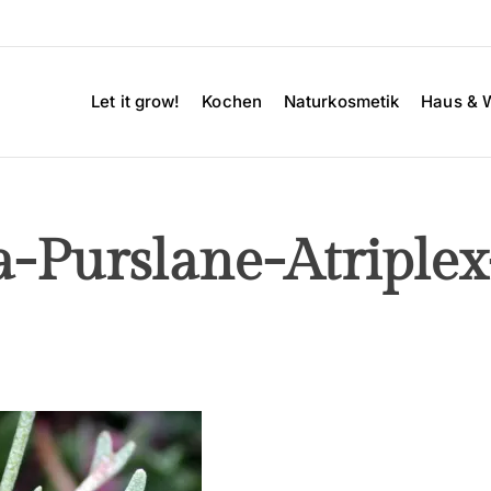
Let it grow!
Kochen
Naturkosmetik
Haus & 
a-Purslane-Atriple