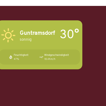
30°
Guntramsdorf
sonnig
Feuchtigkeit
Windgeschwindigkeit
47%
18.4Km/h