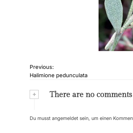
Previous:
B
Halimione pedunculata
e
i
+
There are no comments
t
r
Du musst angemeldet sein, um einen Kommenta
a