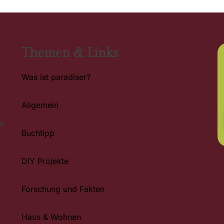
Themen & Links
Was ist paradiser?
Allgemein
ür
Buchtipp
DIY Projekte
Forschung und Fakten
Haus & Wohnen