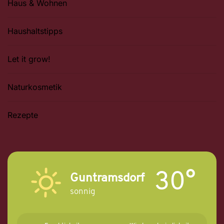
Haus & Wohnen
Haushaltstipps
Let it grow!
Naturkosmetik
Rezepte
30°
Guntramsdorf
sonnig