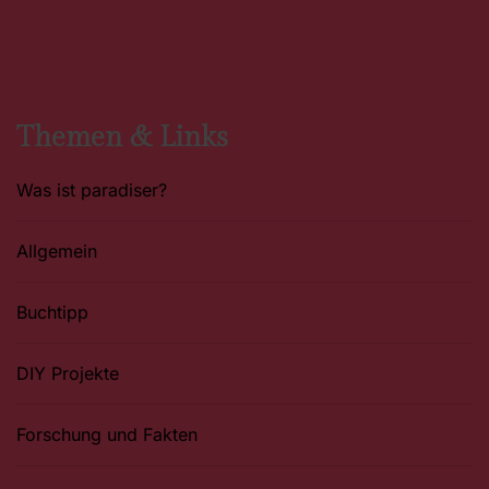
c
s
n
e
t
t
b
a
e
o
g
r
o
r
e
k
a
s
m
t
Themen & Links
Was ist paradiser?
Allgemein
Buchtipp
DIY Projekte
Forschung und Fakten