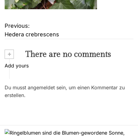
Previous:
B
Hedera crebrescens
e
i
+
There are no comments
t
Add yours
r
Du musst angemeldet sein, um einen Kommentar zu
a
erstellen.
g
s
n