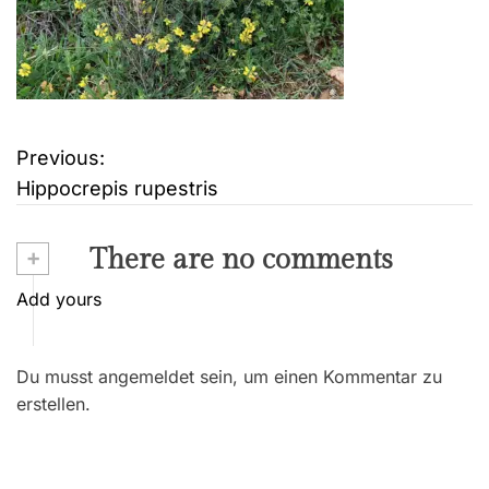
Previous:
B
Hippocrepis rupestris
e
i
+
There are no comments
t
Add yours
r
Du musst angemeldet sein, um einen Kommentar zu
a
erstellen.
g