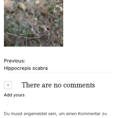
Previous:
B
Hippocrepis scabra
e
i
+
There are no comments
t
Add yours
r
Du musst angemeldet sein, um einen Kommentar zu