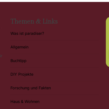
Themen & Links
Was ist paradiser?
Allgemein
ür
Buchtipp
DIY Projekte
Forschung und Fakten
Haus & Wohnen