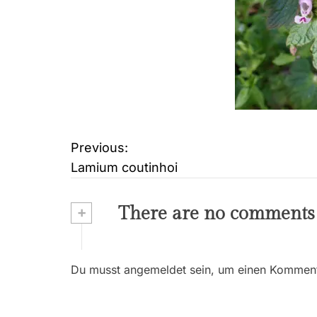
Previous:
B
Lamium coutinhoi
e
i
+
There are no comments
t
r
Du musst angemeldet sein, um einen Kommenta
a