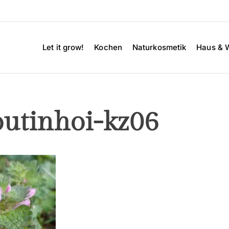
Let it grow!
Kochen
Naturkosmetik
Haus & 
utinhoi-kz06